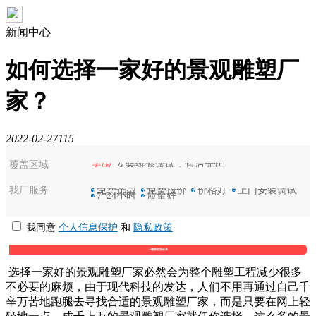
新闻中心
如何选择一家好的景观雕塑厂
家？
2022-02-27
115
覆盖区域
美国
安装维修调试，售后无忧
我厂服务
选
免费选型
保
免费报价
优
价格好
装
上门安装调试
7
7*24小时
好
质量好
我同意
个人信息保护
和
隐私政策
选择一家好的景观雕塑厂家必然会为整个雕塑工程减少很多
不必要的麻烦，由于现代科技的发达，人们不用再通过自己千
辛万苦地跑腿去寻找合适的景观雕塑厂家，而是只要在网上轻